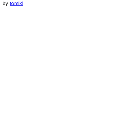
by
tomikl