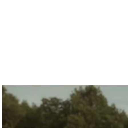
FUERA FONDO • 20 ROKOV NA SCÉNE • SINCE 2006 • 