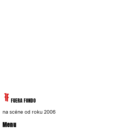
8
0
Otvoriť
PRE PROMOTÉROV
Logo, foto, stageplan, technický rider, line-up — všetko
na stiahnutie.
Promo balík
CHCEŠ NÁS NA AKCIU?
Zavolaj alebo napíš — ozveme sa ti s ponukou.
Booking
FUERA FONDO
na scéne od roku 2006
Menu