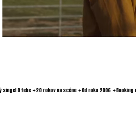
tebe
✦
20 rokov na scéne
✦
Od roku 2006
✦
Booking otvorený