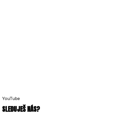
2006
Od založenia
7
Členov na pódiu
O tebe
Aktuálny singel
YouTube
SLEDUJEŠ NÁS?